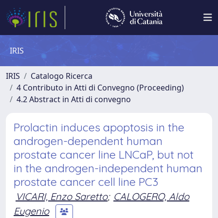
IRIS
IRIS
Catalogo Ricerca
4 Contributo in Atti di Convegno (Proceeding)
4.2 Abstract in Atti di convegno
Prolactin induces apoptosis in the
androgen-dependent human
prostate cancer line LNCaP, but not
in the androgen-independent human
prostate cancer cell line PC3
VICARI, Enzo Saretto
;
CALOGERO, Aldo
Eugenio