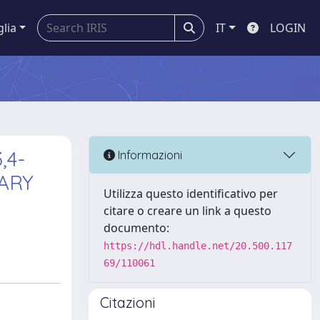
glia
IT
LOGIN
,4-
Informazioni
ARY
Utilizza questo identificativo per
citare o creare un link a questo
documento:
https://hdl.handle.net/20.500.117
69/110061
Citazioni