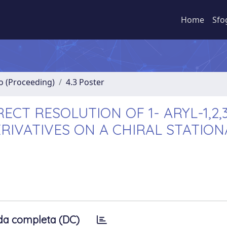
Home
Sfo
no (Proceeding)
4.3 Poster
CT RESOLUTION OF 1- ARYL-1,2,3
IVATIVES ON A CHIRAL STATION
da completa (DC)