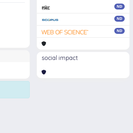
ND
ND
ND
social impact