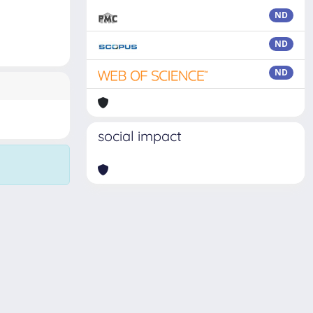
ND
ND
ND
social impact