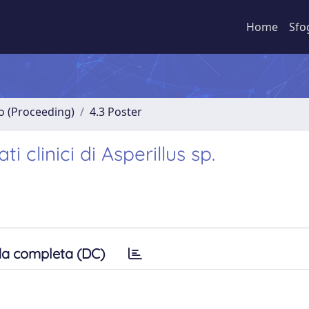
Home
Sfo
no (Proceeding)
4.3 Poster
i clinici di Asperillus sp.
a completa (DC)