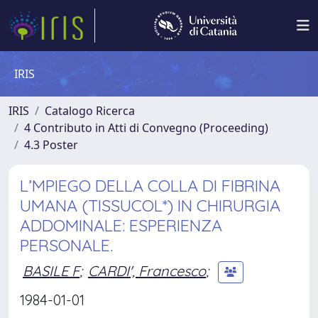
IRIS
IRIS
Catalogo Ricerca
4 Contributo in Atti di Convegno (Proceeding)
4.3 Poster
L’MPIEGO DELLA COLLA DI FIBRINA
UMANA (TISSUCOL*) IN CHIRURGIA
ADDOMINALE: ESPERIENZA
PERSONALE.
BASILE F
;
CARDI', Francesco
;
1984-01-01