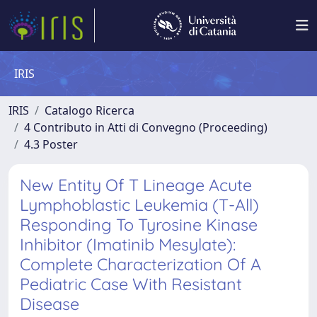
IRIS
IRIS
Catalogo Ricerca
4 Contributo in Atti di Convegno (Proceeding)
4.3 Poster
New Entity Of T Lineage Acute
Lymphoblastic Leukemia (T-All)
Responding To Tyrosine Kinase
Inhibitor (Imatinib Mesylate):
Complete Characterization Of A
Pediatric Case With Resistant
Disease