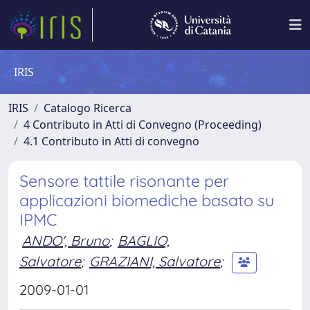
IRIS
IRIS
Catalogo Ricerca
4 Contributo in Atti di Convegno (Proceeding)
4.1 Contributo in Atti di convegno
Sensore tattile risonante per
applicazioni biomediche basato su
IPMC
ANDO', Bruno
;
BAGLIO,
Salvatore
;
GRAZIANI, Salvatore
;
2009-01-01