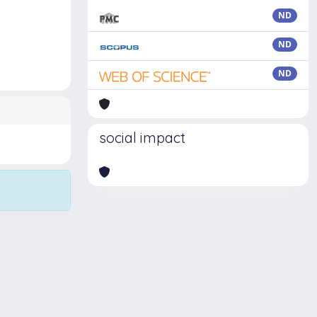
ND
ND
ND
social impact