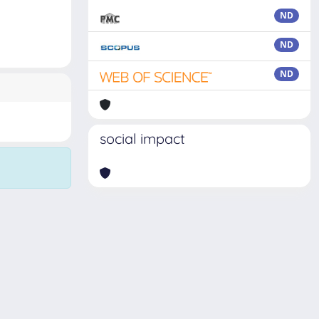
ND
ND
ND
social impact