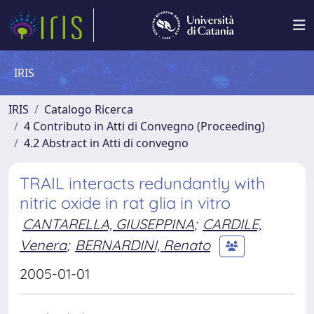
IRIS
IRIS
Catalogo Ricerca
4 Contributo in Atti di Convegno (Proceeding)
4.2 Abstract in Atti di convegno
TRAIL interacts redundantly with
nitric oxide in rat glia in vitro
CANTARELLA, GIUSEPPINA
;
CARDILE,
Venera
;
BERNARDINI, Renato
2005-01-01