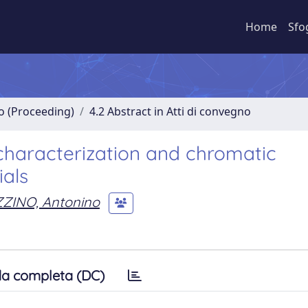
Home
Sfo
no (Proceeding)
4.2 Abstract in Atti di convegno
 characterization and chromatic
ials
ZINO, Antonino
a completa (DC)