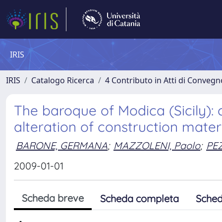
IRIS
IRIS
Catalogo Ricerca
4 Contributo in Atti di Conveg
The baroque of Modica (Sicily):
alteration of construction mater
BARONE, GERMANA
;
MAZZOLENI, Paolo
;
PEZ
2009-01-01
Scheda breve
Scheda completa
Sched