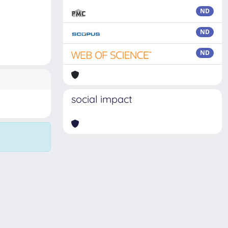
ND
ND
ND
social impact