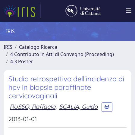
IRIS
IRIS
Catalogo Ricerca
4 Contributo in Atti di Convegno (Proceeding)
4.3 Poster
Studio retrospettivo dell'incidenza di
hpv in biopsie paraffinate
cervicovaginali
RUSSO, Raffaela
;
SCALIA, Guido
2013-01-01