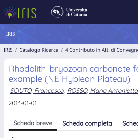
IRIS
IRIS
Catalogo Ricerca
4 Contributo in Atti di Conveg
Rhodolith-bryozoan carbonate fac
example (NE Hyblean Plateau).
SCIUTO, Francesco
;
ROSSO, Maria Antonietta
2013-01-01
Scheda breve
Scheda completa
Sche