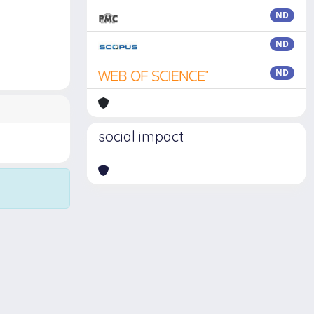
ND
ND
ND
social impact