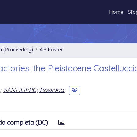
Home
Sfo
no (Proceeding)
4.3 Poster
tories: the Pleistocene Castellucci
;
SANFILIPPO, Rossana
;
da completa (DC)