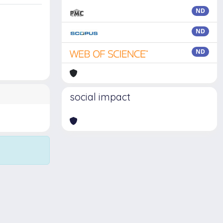
ND
ND
ND
social impact