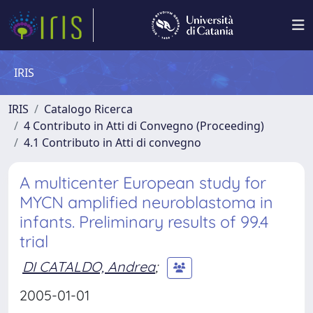
IRIS
IRIS
Catalogo Ricerca
4 Contributo in Atti di Convegno (Proceeding)
4.1 Contributo in Atti di convegno
A multicenter European study for
MYCN amplified neuroblastoma in
infants. Preliminary results of 99.4
trial
DI CATALDO, Andrea
;
2005-01-01