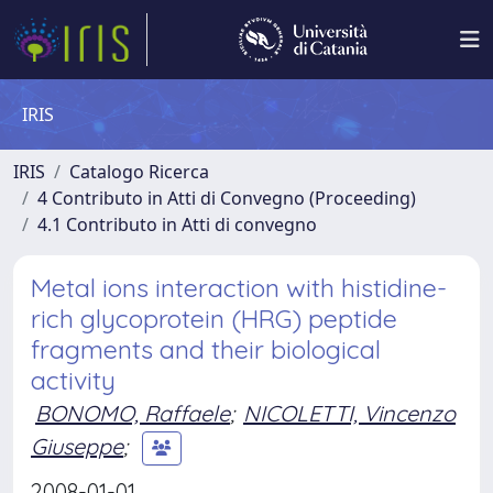
IRIS
IRIS
Catalogo Ricerca
4 Contributo in Atti di Convegno (Proceeding)
4.1 Contributo in Atti di convegno
Metal ions interaction with histidine-
rich glycoprotein (HRG) peptide
fragments and their biological
activity
BONOMO, Raffaele
;
NICOLETTI, Vincenzo
Giuseppe
;
2008-01-01