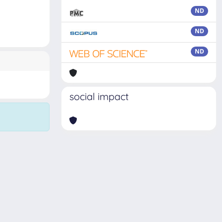
ND
ND
ND
social impact