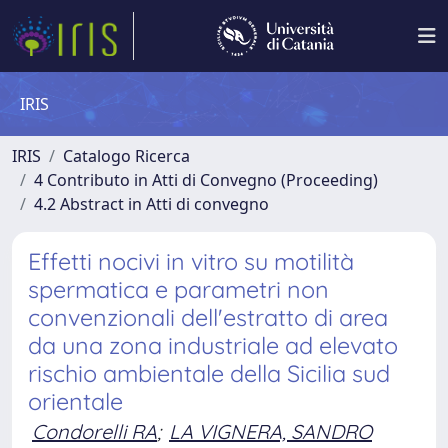
IRIS
IRIS
Catalogo Ricerca
4 Contributo in Atti di Convegno (Proceeding)
4.2 Abstract in Atti di convegno
Effetti nocivi in vitro su motilità
spermatica e parametri non
convenzionali dell'estratto di area
da una zona industriale ad elevato
rischio ambientale della Sicilia sud
orientale
Condorelli RA
;
LA VIGNERA, SANDRO