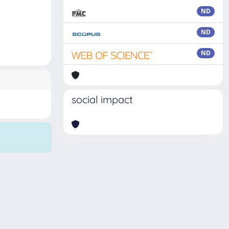
ND
ND
ND
social impact