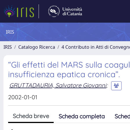
IRIS
IRIS
Catalogo Ricerca
4 Contributo in Atti di Conveg
“Gli effetti del MARS sulla coag
insufficienza epatica cronica”.
GRUTTADAURIA, Salvatore Giovanni
;
2002-01-01
Scheda breve
Scheda completa
Sched