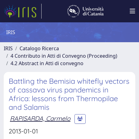
IRIS
IRIS
Catalogo Ricerca
4 Contributo in Atti di Convegno (Proceeding)
4.2 Abstract in Atti di convegno
Battling the Bemisia whitefly vectors
of cassava virus pandemics in
Africa: lessons from Thermopilae
and Salamis
RAPISARDA, Carmelo
2013-01-01