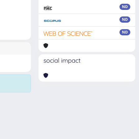
ND
ND
ND
social impact