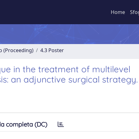
Home
Sfo
no (Proceeding)
4.3 Poster
ue in the treatment of multilevel
: an adjunctive surgical strategy.
a completa (DC)