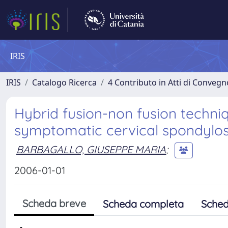
IRIS
IRIS
Catalogo Ricerca
4 Contributo in Atti di Conveg
Hybrid fusion-non fusion techniq
symptomatic cervical spondylosis
BARBAGALLO, GIUSEPPE MARIA
;
2006-01-01
Scheda breve
Scheda completa
Sched