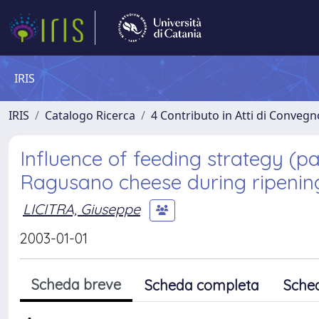
IRIS
IRIS
Catalogo Ricerca
4 Contributo in Atti di Conveg
Influence of feeding strategy (pa
Ragusano cheese during ripenin
LICITRA, Giuseppe
2003-01-01
Scheda breve
Scheda completa
Sche