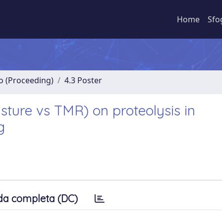
Home
Sfo
no (Proceeding)
4.3 Poster
sture vs TMR) on proteolysis in
g
da completa (DC)