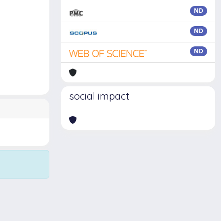
ND
ND
ND
social impact