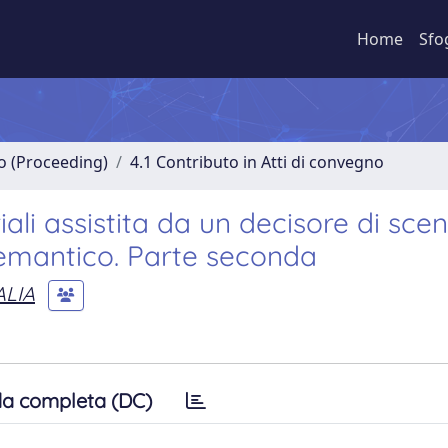
Home
Sfo
no (Proceeding)
4.1 Contributo in Atti di convegno
iali assistita da un decisore di scen
 semantico. Parte seconda
ALIA
a completa (DC)