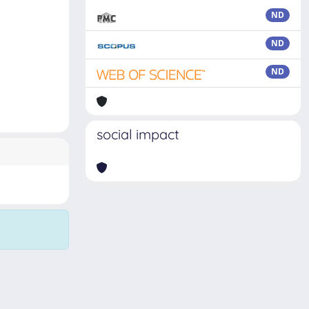
ND
ND
ND
social impact