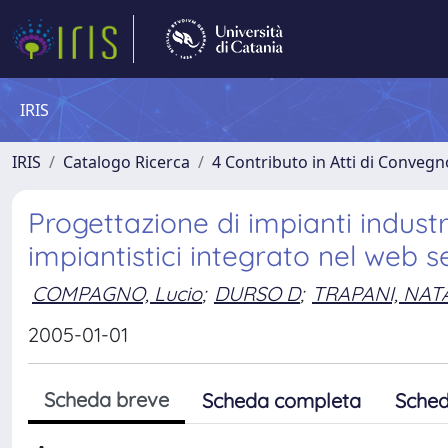
IRIS
IRIS
Catalogo Ricerca
4 Contributo in Atti di Conveg
Progettazione di impianti industr
impiantistici integrato nel web
COMPAGNO, Lucio
;
DURSO D
;
TRAPANI, NAT
2005-01-01
Scheda breve
Scheda completa
Sched