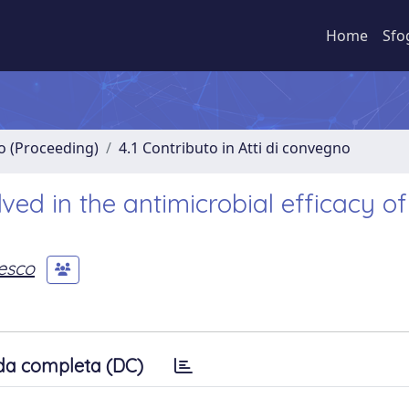
Home
Sfo
no (Proceeding)
4.1 Contributo in Atti di convegno
ed in the antimicrobial efficacy o
esco
da completa (DC)