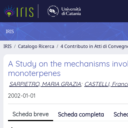
IRIS
IRIS
Catalogo Ricerca
4 Contributo in Atti di Conveg
A Study on the mechanisms involv
monoterpenes
SARPIETRO, MARIA GRAZIA
;
CASTELLI, Franc
2002-01-01
Scheda breve
Scheda completa
Sche