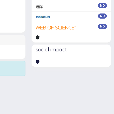
ND
ND
ND
social impact