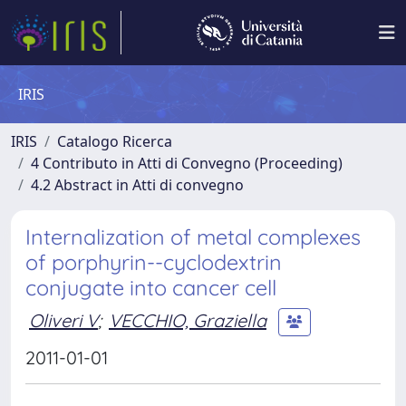
IRIS
IRIS
Catalogo Ricerca
4 Contributo in Atti di Convegno (Proceeding)
4.2 Abstract in Atti di convegno
Internalization of metal complexes
of porphyrin--cyclodextrin
conjugate into cancer cell
Oliveri V
;
VECCHIO, Graziella
2011-01-01