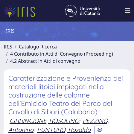
IRIS
IRIS
Catalogo Ricerca
4 Contributo in Atti di Convegno (Proceeding)
4.2 Abstract in Atti di convegno
Caratterizzazione e Provenienza dei
materiali litoidi impiegati nella
costruzione delle colonne
dell’Emiciclo Teatro del Parco del
Cavallo di Sibari (Calabaria)
CIRRINCIONE, ROSOLINO
;
PEZZINO,
Antonino
;
PUNTURO, Rosalda