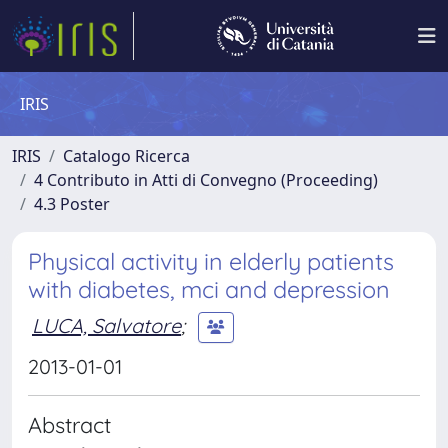
IRIS
IRIS
Catalogo Ricerca
4 Contributo in Atti di Convegno (Proceeding)
4.3 Poster
Physical activity in elderly patients
with diabetes, mci and depression
LUCA, Salvatore
;
2013-01-01
Abstract