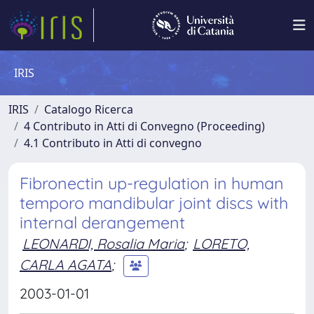
IRIS
IRIS
Catalogo Ricerca
4 Contributo in Atti di Convegno (Proceeding)
4.1 Contributo in Atti di convegno
Fibronectin up-regulation in human
temporo mandibular joint discs with
internal derangement
LEONARDI, Rosalia Maria
;
LORETO,
CARLA AGATA
;
2003-01-01