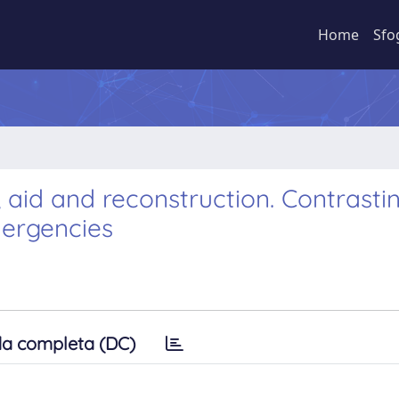
Home
Sfo
f, aid and reconstruction. Contrasti
mergencies
a completa (DC)