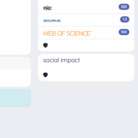
ND
13
ND
social impact