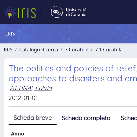
IRIS
IRIS
Catalogo Ricerca
7 Curatele
7.1 Curatela
The politics and policies of relie
approaches to disasters and e
ATTINA', Fulvio
2012-01-01
Scheda breve
Scheda completa
Sched
Anno