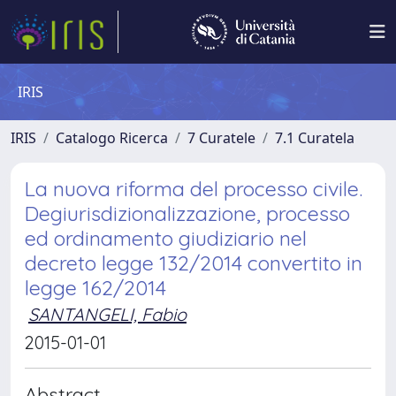
IRIS
IRIS
Catalogo Ricerca
7 Curatele
7.1 Curatela
La nuova riforma del processo civile.
Degiurisdizionalizzazione, processo
ed ordinamento giudiziario nel
decreto legge 132/2014 convertito in
legge 162/2014
SANTANGELI, Fabio
2015-01-01
Abstract