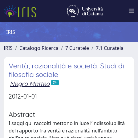
IRIS
IRIS
Catalogo Ricerca
7 Curatele
7.1 Curatela
Verità, razionalità e società. Studi di
filosofia sociale
Negro Matteo
2012-01-01
Abstract
I saggi qui raccolti mettono in luce l’indissolubilità
del rapporto fra verità e razionalità nell’ambito
dell’agire sociale. Non può darsi verità senza