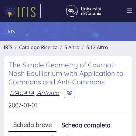
IRIS
IRIS
Catalogo Ricerca
5 Altro
5.12 Altro
The Simple Geometry of Cournot-
Nash Equilibrium with Application to
Commons and Anti-Commons
D'AGATA, Antonio
;
2007-01-01
Scheda breve
Scheda completa