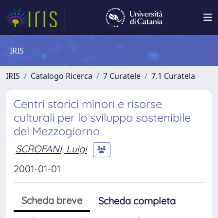
IRIS
IRIS
Catalogo Ricerca
7 Curatele
7.1 Curatela
Centri storici minori e risorse
culturali per lo sviluppo sostenibile
del Mezzogiorno
SCROFANI, Luigi
2001-01-01
Scheda breve
Scheda completa