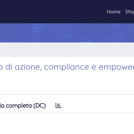
Home
Sfo
to di azione, compliance e empow
a completa (DC)