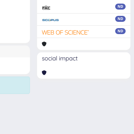
ND
ND
ND
social impact