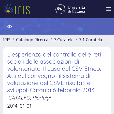
IRIS
IRIS
Catalogo Ricerca
7 Curatele
7.1 Curatela
L'esperienza del controllo delle reti
sociali delle associazioni di
volontariato. Il caso del CSV Etneo.
Atti del convegno "il sistema di
valutazione del CSVE risultati e
sviluppi. Catania 6 febbraio 2013
CATALFO, Pierluigi
2014-01-01