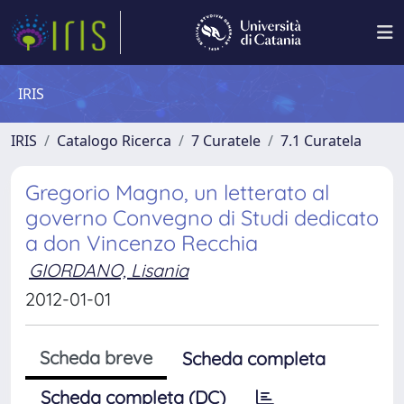
IRIS
IRIS
Catalogo Ricerca
7 Curatele
7.1 Curatela
Gregorio Magno, un letterato al
governo Convegno di Studi dedicato
a don Vincenzo Recchia
GIORDANO, Lisania
2012-01-01
Scheda breve
Scheda completa
Scheda completa (DC)