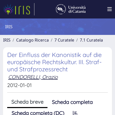
IRIS
IRIS
Catalogo Ricerca
7 Curatele
7.1 Curatela
Der Einfluss der Kanonistik auf die
europäische Rechtskultur. III. Straf-
und Strafprozessrecht
CONDORELLI, Orazio
2012-01-01
Scheda breve
Scheda completa
Scheda completa (DC)