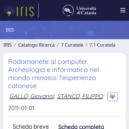
IRIS
IRIS
Catalogo Ricerca
7 Curatele
7.1 Curatela
Radamanete al computer.
Archeologia e informatica nel
mondo minoico: l'esperienza
catanese
GALLO, Giovanni
;
STANCO, FILIPPO
;
2011-01-01
Scheda breve
Scheda completa