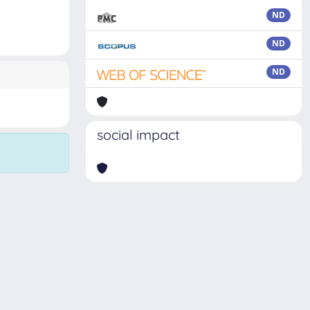
ND
ND
ND
social impact