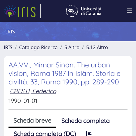
IRIS
IRIS
Catalogo Ricerca
5 Altro
5.12 Altro
AA.VV., Mimar Sinan. The urban
vision, Roma 1987 in Islàm. Storia e
civiltà, 33, Roma 1990, pp. 289-290
CRESTI, Federico
1990-01-01
Scheda breve
Scheda completa
Scheda completa (DC)