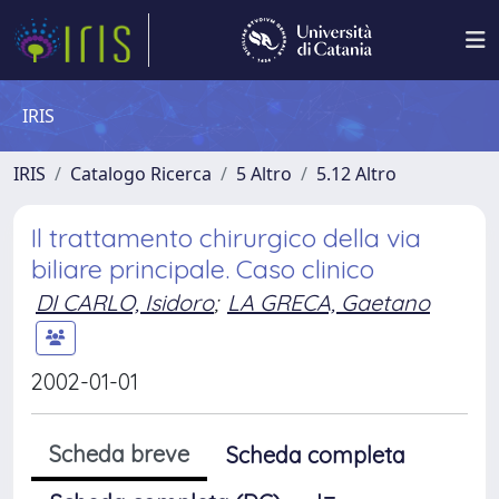
IRIS
IRIS
Catalogo Ricerca
5 Altro
5.12 Altro
Il trattamento chirurgico della via
biliare principale. Caso clinico
DI CARLO, Isidoro
;
LA GRECA, Gaetano
2002-01-01
Scheda breve
Scheda completa