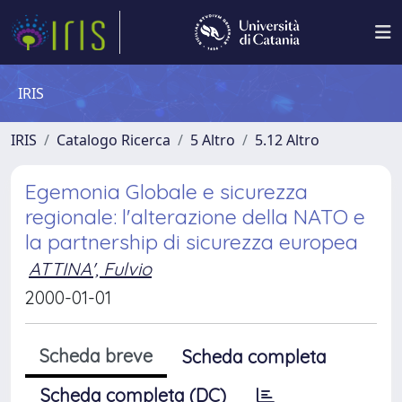
IRIS
IRIS
Catalogo Ricerca
5 Altro
5.12 Altro
Egemonia Globale e sicurezza
regionale: l'alterazione della NATO e
la partnership di sicurezza europea
ATTINA', Fulvio
2000-01-01
Scheda breve
Scheda completa
Scheda completa (DC)