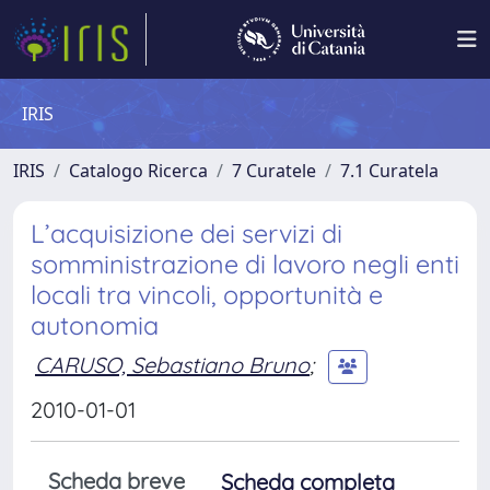
IRIS
IRIS
Catalogo Ricerca
7 Curatele
7.1 Curatela
L’acquisizione dei servizi di
somministrazione di lavoro negli enti
locali tra vincoli, opportunità e
autonomia
CARUSO, Sebastiano Bruno
;
2010-01-01
Scheda breve
Scheda completa