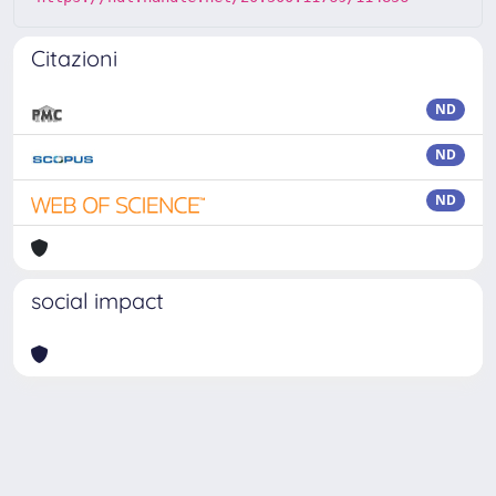
Citazioni
ND
ND
ND
social impact
Powered by
IRIS
-
about IRIS
-