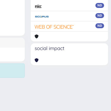
ND
ND
ND
social impact