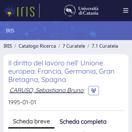
IRIS
IRIS
Catalogo Ricerca
7 Curatele
7.1 Curatela
Il diritto del lavoro nell’ Unione
europea: Francia, Germania, Gran
Bretagna, Spagna
CARUSO, Sebastiano Bruno
;
1995-01-01
Scheda breve
Scheda completa