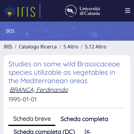
IRIS
IRIS
Catalogo Ricerca
5 Altro
5.12 Altro
Studies on some wild Brassicaceae
species utilizable as vegetables in
the Mediterranean areas
BRANCA, Ferdinando
1995-01-01
Scheda breve
Scheda completa
Scheda completa (DC)