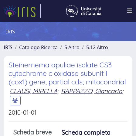
IRIS
IRIS
Catalogo Ricerca
5 Altro
5.12 Altro
Steinernema apuliae isolate CS3
cytochrome c oxidase subunit I
(cox1) gene, partial cds; mitocondrial
CLAUSI, MIRELLA
;
RAPPAZZO, Giancarlo
;
2010-01-01
Scheda breve
Scheda completa