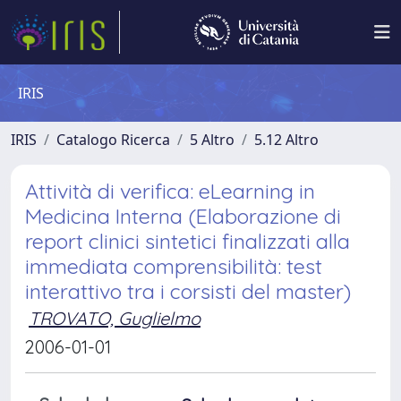
IRIS
IRIS
Catalogo Ricerca
5 Altro
5.12 Altro
Attività di verifica: eLearning in
Medicina Interna (Elaborazione di
report clinici sintetici finalizzati alla
immediata comprensibilità: test
interattivo tra i corsisti del master)
TROVATO, Guglielmo
2006-01-01