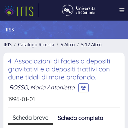
IRIS
IRIS
Catalogo Ricerca
5 Altro
5.12 Altro
4. Associazioni di facies a depositi
gravitativi e a depositi trattivi con
dune tidali di mare profondo.
ROSSO, Maria Antonietta
1996-01-01
Scheda breve
Scheda completa