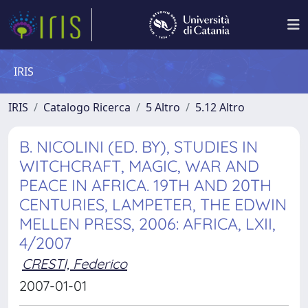
IRIS
IRIS
Catalogo Ricerca
5 Altro
5.12 Altro
B. NICOLINI (ED. BY), STUDIES IN
WITCHCRAFT, MAGIC, WAR AND
PEACE IN AFRICA. 19TH AND 20TH
CENTURIES, LAMPETER, THE EDWIN
MELLEN PRESS, 2006: AFRICA, LXII,
4/2007
CRESTI, Federico
2007-01-01