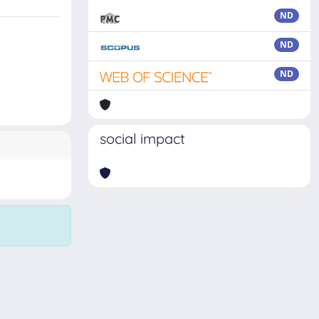
ND
ND
ND
social impact